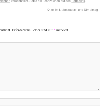
Zeichnen
veröffentlicht. Setze ein Lesezeichen auf den
Permalink
.
Krixel im Liebesrausch und Dirndlmag
→
*
ntlicht.
Erforderliche Felder sind mit
markiert