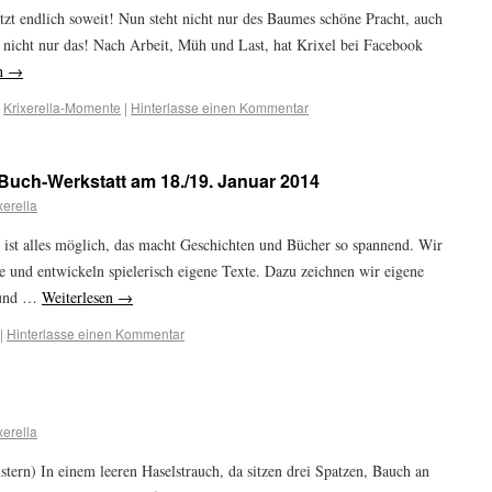
jetzt endlich soweit! Nun steht nicht nur des Baumes schöne Pracht, auch
d nicht nur das! Nach Arbeit, Müh und Last, hat Krixel bei Facebook
en
→
,
Krixerella-Momente
|
Hinterlasse einen Kommentar
-Buch-Werkstatt am 18./19. Januar 2014
xerella
e ist alles möglich, das macht Geschichten und Bücher so spannend. Wir
e und entwickeln spielerisch eigene Texte. Dazu zeichnen wir eigene
n und …
Weiterlesen
→
|
Hinterlasse einen Kommentar
xerella
tern) In einem leeren Haselstrauch, da sitzen drei Spatzen, Bauch an