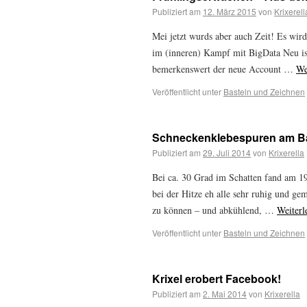
Publiziert am
12. März 2015
von
Krixerell
Mei jetzt wurds aber auch Zeit! Es wir
im (inneren) Kampf mit BigData Neu is
bemerkenswert der neue Account …
We
Veröffentlicht unter
Basteln und Zeichnen
Schneckenklebespuren am 
Publiziert am
29. Juli 2014
von
Krixerella
Bei ca. 30 Grad im Schatten fand am 19.
bei der Hitze eh alle sehr ruhig und gem
zu können – und abkühlend, …
Weiterl
Veröffentlicht unter
Basteln und Zeichnen
Krixel erobert Facebook!
Publiziert am
2. Mai 2014
von
Krixerella